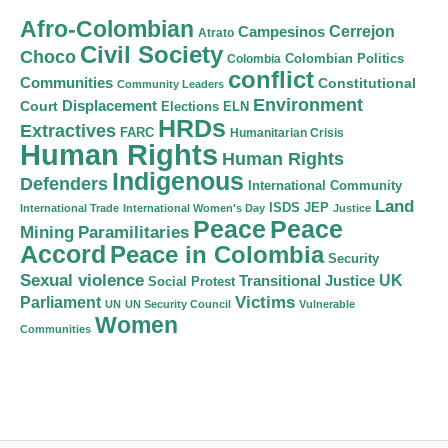
Afro-Colombian
Cerrejon
Campesinos
Atrato
Civil Society
Choco
Colombian Politics
Colombia
conflict
Communities
Constitutional
Community Leaders
Environment
Court
Displacement
Elections
ELN
HRDs
Extractives
FARC
Humanitarian Crisis
Human Rights
Human Rights
Indigenous
Defenders
International Community
Land
ISDS
JEP
International Trade
International Women's Day
Justice
Peace
Peace
Mining
Paramilitaries
Accord
Peace in Colombia
Security
Sexual violence
Transitional Justice
UK
Social Protest
Victims
Parliament
UN
UN Security Council
Vulnerable
Women
Communities