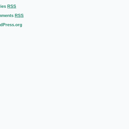
ries
RSS
mments
RSS
dPress.org