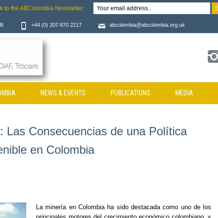
e to the ABColombia Newsletter
JB
+44 (0) 207 870 2217
abcolombia@abcolombia.org.uk
OMBIA
NEWS & EVENTS
PUBLICATIONS
MEDIA
 Las Consecuencias de una Política
enible en Colombia
La minería en Colombia ha sido destacada como uno de los
principales motores del crecimiento económico colombiano, y