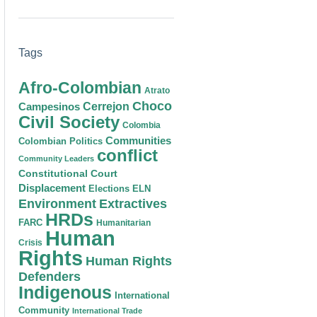
Tags
Afro-Colombian
Atrato
Choco
Cerrejon
Campesinos
Civil Society
Colombia
Communities
Colombian Politics
conflict
Community Leaders
Constitutional Court
Displacement
Elections
ELN
Environment
Extractives
HRDs
FARC
Humanitarian
Human
Crisis
Rights
Human Rights
Defenders
Indigenous
International
Community
International Trade