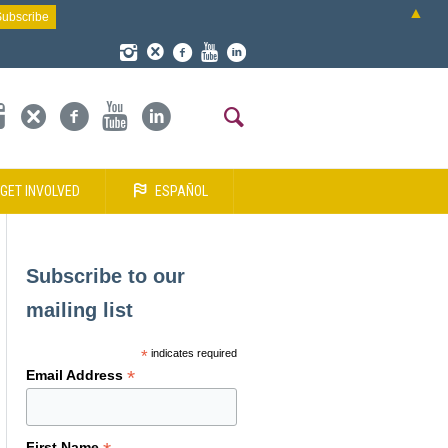
▲
GET INVOLVED
ESPAÑOL
Subscribe to our
mailing list
*
indicates required
*
Email Address
First Name