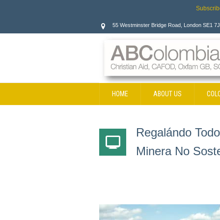
Subscrib
55 Westminster Bridge Road, London SE1 7
HOME
ABOUT US
COL
CONTACT
Regalándo Todo:
Minera No Sost