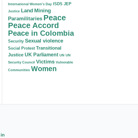
ISDS
JEP
International Women's Day
Land
Mining
Justice
Peace
Paramilitaries
Peace Accord
Peace in Colombia
Sexual violence
Security
Transitional
Social Protest
Justice
UK Parliament
UN
UN
Victims
Security Council
Vulnerable
Women
Communities
 in