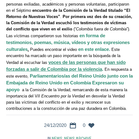
personas exiliadas, académicos y personas voluntarias, participaron
en el Séptimo
encuentro de la Comisión de la Verdad titulado “El
Retorno de Nuestras Voces”
.
Por primera vez des de su creación,
la Comisión de la Verdad escuchó los testimonios de víctimas
del conflicto que viven en el exilio
(“
Colombia fuera de Colombia
”).
en forma de
Las víctimas compartieron sus historias
testimonios, poemas, música, vídeos y otras expresiones
culturales
en este enlace
.
.
Puedes encontrar el video
Este
encuentro ha marcado un paso importante en la búsqueda de la
voces de las personas que han sido
Verdad al escuchar las
forzadas a salir de Colombia por la violencia
.
En respuesta a
Parliamentarios/as del Reino Unido junto con la
este evento,
Embajada de Reino Unido en Colombia Expresaron su
apoyo
a la Comisión de la Verdad, remarcando de esta manera la
importancia del V
II Encuentro por la Verdad
en desvelar la Verdad
para las víctimas del conflicto en el exilio y reconocer sus
contribuciones a la construcción de una paz duradera en Colombia.
24/12/2020
0
IN
NEWS
,
NEWS ARCHIVE