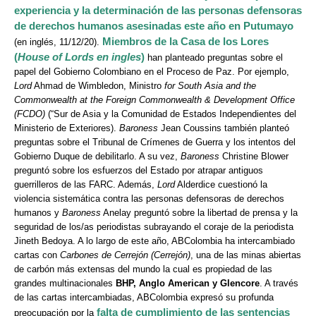
experiencia y la determinación de las personas defensoras
de derechos humanos asesinadas este año en Putumayo
Miembros de la Casa de los Lores
(en inglés, 11/12/20).
(
House of Lords en ingles
)
han planteado preguntas sobre el
papel del Gobierno Colombiano en el Proceso de Paz. Por ejemplo,
Lord
Ahmad de Wimbledon, Ministro
for South Asia and the
Commonwealth at the Foreign Commonwealth & Development Office
(FCDO)
(“Sur de Asia y la Comunidad de Estados Independientes del
Ministerio de Exteriores).
Baroness
Jean Coussins también planteó
preguntas sobre el Tribunal de Crímenes de Guerra y los intentos del
Gobierno Duque de debilitarlo. A su vez,
Baroness
Christine Blower
preguntó sobre los esfuerzos del Estado por atrapar antiguos
guerrilleros de las FARC. Además,
Lord
Alderdice cuestionó la
violencia sistemática contra las personas defensoras de derechos
humanos y
Baroness
Anelay preguntó sobre la libertad de prensa y la
seguridad de los/as periodistas subrayando el coraje de la periodista
Jineth Bedoya. A lo largo de este año, ABColombia ha intercambiado
cartas con
Carbones de Cerrejón (Cerrejón)
, una de las minas abiertas
de carbón más extensas del mundo la cual es propiedad de las
grandes multinacionales
BHP, Anglo American y Glencore
. A través
de las cartas intercambiadas, ABColombia expresó su profunda
falta de cumplimiento de las sentencias
preocupación por la