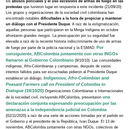
los
abusos policiales y el uso excesivos de armas de fuego en las
protestas
que tuvieron lugar en respuesta a este incidente (21/09/20).
Los grupos y organizaciones de la sociedad civil colombiana han
encontrado notables
dificultades a la hora de propiciar y mantener
un diálogo con el Presidente Duque
. A raíz de la estigmatización,
aquellas personas que participaron en la Minga Indígena en octubre
afrontaron grandes riesgos. La preocupación por su seguridad fue
elevada a raíz de la reciente historia indiscriminante de uso de armas
Por
de fuego por parte de la policía nacional y la ESMAD.
consiguiente, ABColombia juntamente con otras INGOs
llamaron al Gobierno Colombiano
(9/10/10). Las comunidades
indígenas, Afro-Colombianas y campesinas, después de varios
intentos fallidos para ser escuchadas pidieron al Presidente Duque
Indigenous, Afro-Colombian and
establecer un diálogo;
Peasant Farmers call on President of Colombia to
Dialogue (16/10/20)
Organizaciones Colombianas e Internacionales
una
de la sociedad civil, incluyendo ABColombia, presentaron
declaración conjunta expresando preocupación por las
amenazas a la independencia judicial en Colombia
(02/11/2020) a raíz de una serie de acciones tomadas por el partido en
el Gobierno y el presidente de la República, Ivan Duque. El 13 de
noviembre, ABColombia juntamente con otras NGOs, colectivos de