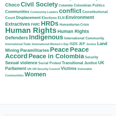
Civil Society
Choco
Colombian Politics
Colombia
conflict
Communities
Constitutional
Community Leaders
Environment
Court
Displacement
Elections
ELN
HRDs
Extractives
FARC
Humanitarian Crisis
Human Rights
Human Rights
Indigenous
Defenders
International Community
Land
ISDS
JEP
International Trade
International Women's Day
Justice
Peace
Peace
Mining
Paramilitaries
Accord
Peace in Colombia
Security
Sexual violence
Transitional Justice
UK
Social Protest
Victims
Parliament
UN
UN Security Council
Vulnerable
Women
Communities