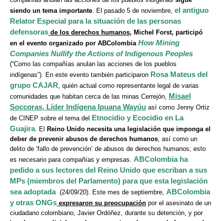
el antiguo
siendo un tema importante
. El pasado 5 de noviembre,
Relator Especial para la situación de las personas
defensoras
de los derechos humanos
, Michel Forst, participó
How Mining
en el evento organizado por ABColombia
Companies Nullify the Actions of Indigenous Peoples
(“Como las compañías anulan las acciones de los pueblos
Rosa Mateus del
indígenas”). En este evento también participaron
grupo CAJAR
, quién actual como representante legal de varias
Misael
comunidades que habitan cerca de las minas Cerrejón,
Soccoras, Líder Indígena Ipuana Wayúu
así como Jenny Ortiz
Etnocidio y Ecocidio en La
de CINEP sobre el tema del
Guajira
. El
Reino Unido necesita una legislación que imponga el
deber de prevenir abusos de derechos humanos
, así como un
delito de ‘fallo de prevención’ de abusos de derechos humanos; esto
ABColombia ha
es necesario para compañías y empresas.
pedido a sus lectores del Reino Unido que escriban a sus
MPs (miembros del Parlamento) para que esta legislación
sea adoptada
ABColombia
(24/09/20). Este mes de septiembre,
y otras ONGs
expresaron su preocupación
por el asesinato de un
ciudadano colombiano, Javier Ordóñez, durante su detención, y por