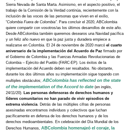
Sierra Nevada de Santa Marta. Asimismo, en el aspecto positivo, el
trabajo de la Comisión de la Verdad continúa, recientemente con la
inclusión de las voces de las personas que viven en el exilio,
“
Colombia Fuera de Colombia”
. Para concluir el 2020, ABColombia
quiere compartir con vosotros/as los últimos desarrollos de este año.
Desde ABColombia también queremos desearos una Navidad pacífica
y un feliz año nuevo en que la paz justa y duradera empiece a
realizarse en Colombia. El 24 de noviembre de 2020 marcó
el cuarto
aniversario de la implementación del Acuerdo de Paz
firmado por
el Gobierno de Colombia y las Fuerzas Armadas Revolucionarias de
Colombia – Ejército del Pueblo (FARC-EP). Los éxitos de la
implementación del Acuerdo deben ser resaltados. No obstante,
durante los dos últimos años su implementación sigue topando con
ABColombia has reflected on the state
multiples obstáculos;
of the implementation of the Accord to date
(en inglés,
24/11/20).
Las personas defensoras de derechos humanos y
líderes comunitarios no han parado de vivir episodios de
extrema violencia
. Detrás de las múltiples cifras de personas
asesinadas encontramos individuos y colectivos que luchan
pacíficamente en defensa de los derechos humanos y de los
derechos medioambientales. En celebración del Día Mundial de los
ABColombia homenajeó el coraje, la
Derechos Humanos,