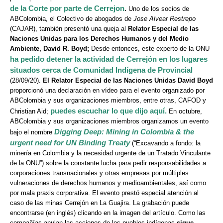
de la Corte por parte de Cerrejon
.
Uno de los socios de
ABColombia, el Colectivo de abogados de
Jose Alvear Restrepo
(CAJAR), también presentó una queja al
Relator Especial de las
Naciones Unidas para los Derechos Humanos y del Medio
Ambiente,
David R. Boyd;
Desde entonces, este experto de la ONU
ha pedido detener la actividad de Cerrejón en los lugares
situados cerca de Comunidad Indígena de Provincial
(28/09/20).
El Relator Especial de las Naciones Unidas David Boyd
proporcionó una declaración en vídeo para el evento organizado por
ABColombia y sus organizaciones miembros, entre otras, CAFOD y
puedes escuchar lo que dijo aquí.
Christian Aid;
En octubre,
ABColombia y sus organizaciones miembros organizamos un evento
Digging Deep: Mining in Colombia & the
bajo el nombre
urgent need for UN Binding Treaty
(“Excavando a fondo: la
minería en Colombia y la necesidad urgente de un Tratado Vinculante
de la ONU”) sobre la constante lucha para pedir responsabilidades a
corporaciones transnacionales y otras empresas por múltiples
vulneraciones de derechos humanos y medioambientales, así como
por mala praxis corporativa. El evento prestó especial atención al
caso de las minas Cerrejón en La Guajira. La grabación puede
encontrarse (en inglés) clicando en la imagen del artículo. Como las
compañías anulan las acciones de los pueblos indígenas
sigue